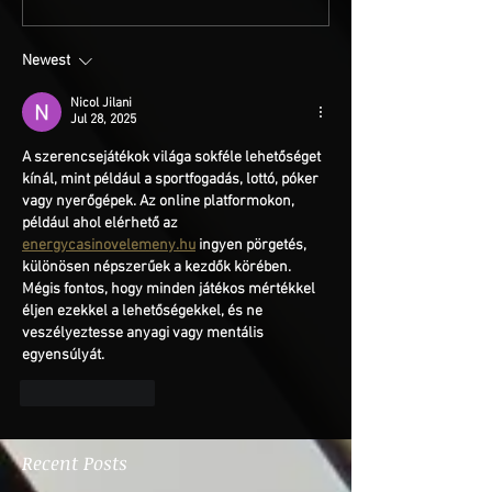
Newest
Nicol Jilani
Jul 28, 2025
A szerencsejátékok világa sokféle lehetőséget 
kínál, mint például a sportfogadás, lottó, póker 
vagy nyerőgépek. Az online platformokon, 
például ahol elérhető az 
energycasinovelemeny.hu
 ingyen pörgetés, 
különösen népszerűek a kezdők körében. 
Mégis fontos, hogy minden játékos mértékkel 
éljen ezekkel a lehetőségekkel, és ne 
veszélyeztesse anyagi vagy mentális 
egyensúlyát.
Like
Reply
Recent Posts