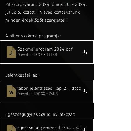
Pilisvörösváron,  2024.június 30. - 2024. 
július 6. között! 14 éves kortól várunk 
minden érdeklődőt szeretettel!
A tábor szakmai programja: 
Szakmai program 2024
.pdf
Download PDF • 141KB
Jelentkezési lap: 
tábor_jelentkezési_lap_2024.
.docx
Download DOCX • 74KB
Egészségügyi és Szülői nyilatkozat: 
egeszsegugyi-es-szuloi-nyilatkozat-taborozashoz_56d
.pdf