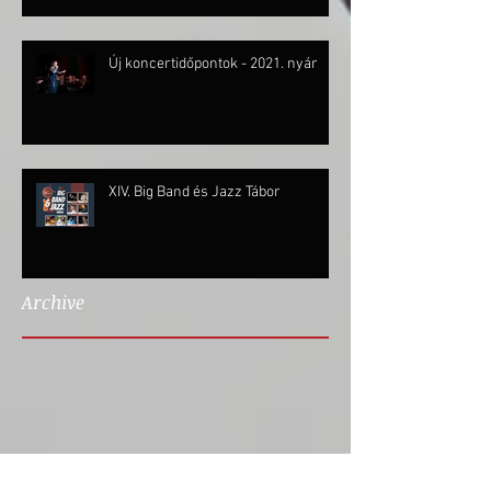
Új koncertidőpontok - 2021. nyár
XIV. Big Band és Jazz Tábor
Archive