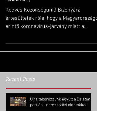
Közlemény
Kedves Közönségünk! Bizonyára
értesültetek róla, hogy a Magyarországot
érintő koronavírus-járvány miatt a
kormány által elrendelt...
Recent Posts
Újra táborozzunk együtt a Balaton
partján - nemzetközi oktatókkal!