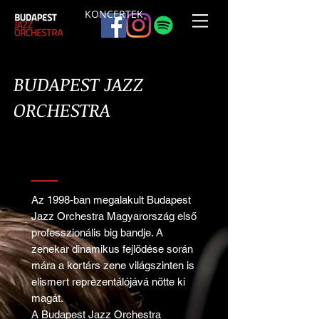
KONCERTEK
BUDAPEST JAZZ
ORCHESTRA
Az 1998-ban megalakult Budapest
Jazz Orchestra Magyarország első
professzionális big bandje.
A
zenekar dinamikus fejlődése során
mára a kortárs zene világszinten is
elismert reprezentálójává nőtte ki
magát.
A Budapest Jazz Orchestra