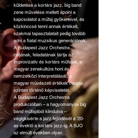
küldetése a kortárs jazz, big band
zene művelése mellett ápolni a
kapcsolatot a műfaj gyökereivel, és
közkinccsé tenni annak értékeit,
szakmai tapasztalatait pedig tovább
adni a fiatal muzsikus generációnak.
A Budapest Jazz Orchestra
céljának, feladatának tartja az
improvizatív és kortárs műfajok, a
magyar zenekultúra honi és
nemzetközi interpretálását, a
magyar művészeti értékek magas
szinten történő képviseletét.
A Budapest Jazz Orchestra
produkcióiban – a hagyományos big
band műfajából kiindulva –
végigkísérte a jazz fejlődését a ’20-
as évektő a kortárs jazz-ig. A BJO
az elmúlt években olyan