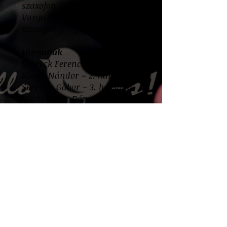
szaxofon
Varga György – bariton
szaxofon
Harsonák
Schreck Ferenc – 1. harsona
Kasza Nándor – 2. harsona
Skerlecz Gábor – 3. harsona
Nagy Viktor Dániel – basszus
harsona
Trombiták
Tulkán Péter – 1. trombita
Táborszky Bence – 2. trombita
Hofecker Dániel– 3. trombita
Huszti Boldizsár – 4. trombita
Ritmusszekció
Juhász Attila - zongora
Birta Miklós - gitár