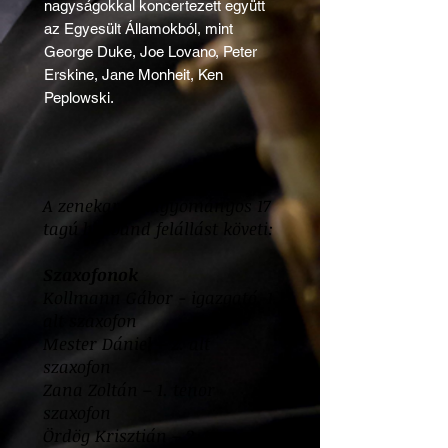
nagyságokkal koncertezett együtt
az Egyesült Államokból, mint
George Duke, Joe Lovano, Peter
Erskine, Jane Monheit, Ken
Peplowski.
A zenekar a hagyományos 17
tagú big band felállást követi:
Szaxofonok
Kollmann Gábor - igazgató, 1.
alt szaxofon
Mester Dániel – 2. alt
szaxofon
Zana Zoltán – 1. tenor
szaxofon
Ördög Krisztián – 2. tenor