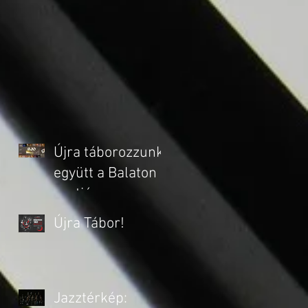
Újra táborozzunk
együtt a Balaton
partján -
nemzetközi
Újra Tábor!
oktatókkal!
Jazztérkép: