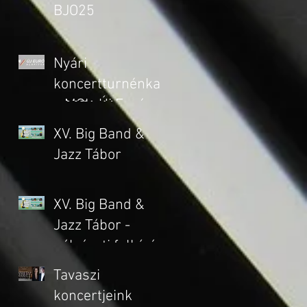
BJO25
Nyári
koncertturnénkat
a MOL-Új Európa
Alapítvány
XV. Big Band &
támogatja
Jazz Tábor
XV. Big Band &
Jazz Tábor -
pályázati felhívás
részvételi
Tavaszi
támogatásra
koncertjeink