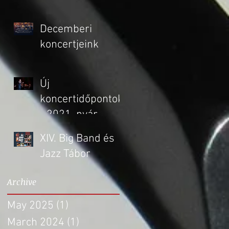
Decemberi
koncertjeink
Új
koncertidőpontok
- 2021. nyár
XIV. Big Band és
Jazz Tábor
Archive
May 2025
(1)
1 post
March 2024
(1)
1 post