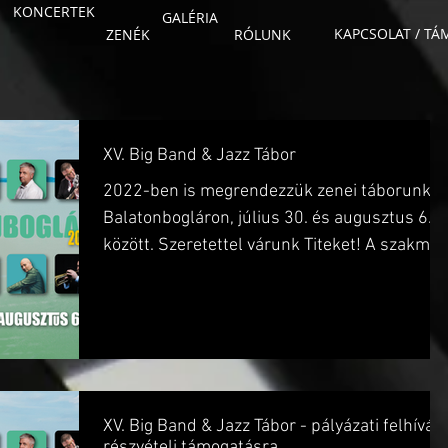
KONCERTEK
GALÉRIA
KAPCSOLAT / T
ZENÉK
RÓLUNK
XV. Big Band & Jazz Tábor
2022-ben is megrendezzük zenei táborunkat
Balatonbogláron, július 30. és augusztus 6.
között. Szeretettel várunk Titeket! A szakmai
tábor...
XV. Big Band & Jazz Tábor - pályázati felhívás
részvételi támogatásra