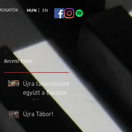
ÁMOGATÓK
|
HUN
EN
Recent Posts
Újra táborozzunk
együtt a Balaton
partján -
nemzetközi
Újra Tábor!
oktatókkal!