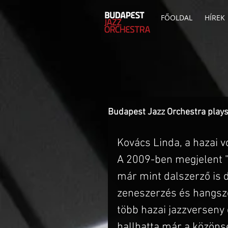
FŐOLDAL
HÍREK
Budapest Jazz Orchestra play
Kovács Linda, a hazai v
A 2009-ben megjelent "
már mint dalszerző is d
zeneszerzés és hangsze
több hazai jazzverseny 
hallhatta már a közöns