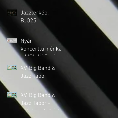
Jazztérkép:
BJO25
Nyári
koncertturnénkat
a MOL-Új Európa
Alapítvány
XV. Big Band &
támogatja
Jazz Tábor
XV. Big Band &
Jazz Tábor -
pályázati felhívás