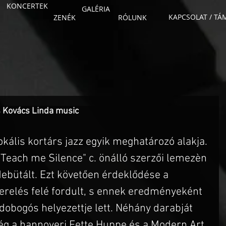
KONCERTEK
GALÉRIA
KAPCSOLAT / T
ZENÉK
RÓLUNK
s Kovács Linda music
okális kortárs jazz egyik meghatározó alakja. 
Teach me Silence" c. önálló szerzői lemezèn 
ebütált. Ezt követően érdeklődése a 
relés felé fordult, s ennek eredményeként 
dobogós helyezettje lett. Néhány darabját 
ég a hannoveri Fette Huppe és a Modern Art 