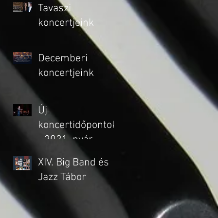
részvételi
Tavaszi
támogatásra
koncertjeink
Decemberi
koncertjeink
Új
koncertidőpontok
- 2021. nyár
XIV. Big Band és
Jazz Tábor