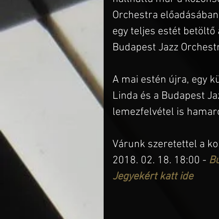
Orchestra előadásában i
egy teljes estét betöltő
Budapest Jazz Orchestr
A mai estén újra, egy k
Linda és a Budapest Jaz
lemezfelvétel is hamar
Várunk szeretettel a k
2018. 02. 18. 18:00 - 
Bu
Jegyekért katt ide