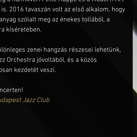
s. 2016 tavaszán volt az első alkalom, hogy 
 anyag szólalt meg az énekes tollából, a 
a kíséretében.
ülönleges zenei hangzás részesei lehetünk, 
z Orchestra jóvoltából, és a közös 
osan kezdetét veszi.
oncerten!
dapest Jazz Club